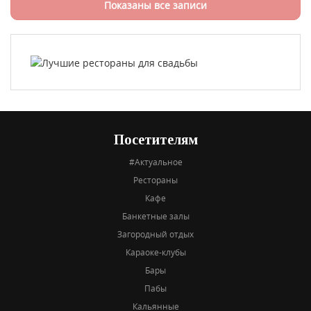
Показаны все записи
Посетителям
#Актуальное
Рестораны
Кафе
Банкетные залы
Загородный отдых
Караоке-клубы
Бары
Пабы
Кальянные